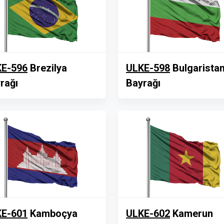
E-596
Brezilya
ULKE-598
Bulgarista
rağı
Bayrağı
E-601
Kamboçya
ULKE-602
Kamerun