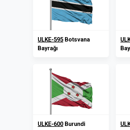
ULKE-595
Botsvana
ULK
Bayrağı
Bay
ULKE-600
Burundi
ULK