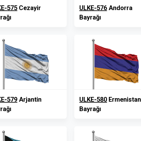
E-575
Cezayir
ULKE-576
Andorra
rağı
Bayrağı
E-579
Arjantin
ULKE-580
Ermenistan
rağı
Bayrağı