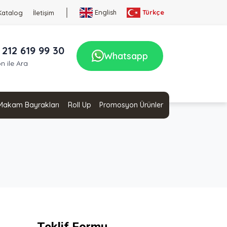
English
Türkçe
Katalog
İletişim
 212 619 99 30
Whatsapp
n ile Ara
Makam Bayrakları
Roll Up
Promosyon Ürünler