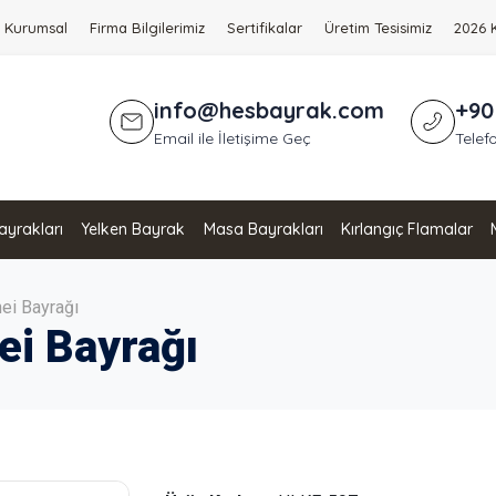
Kurumsal
Firma Bilgilerimiz
Sertifikalar
Üretim Tesisimiz
2026 
info@hesbayrak.com
+90
Email ile İletişime Geç
Telefo
yrakları
Yelken Bayrak
Masa Bayrakları
Kırlangıç Flamalar
ei Bayrağı
ei Bayrağı