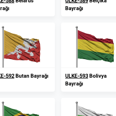
E-588
Belarus
ULKE-589
Belçika
rağı
Bayrağı
E-592
Butan Bayrağı
ULKE-593
Bolivya
Bayrağı