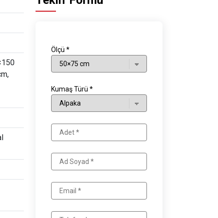
Teklif Formu
Ölçü *
×150
cm,
Kumaş Türü *
al