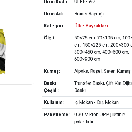
Ürün Kodu:
ULKE-597
Ürün Adı:
Brunei Bayrağı
Kategori:
Ülke Bayrakları
Ölçü:
50×75 cm, 70×105 cm, 100
cm, 150×225 cm, 200×300 
300×450 cm, 400×600 cm,
600×900 cm
Kumaş:
Alpaka, Raşel, Saten Kumaş
Baskı
Transfer Baskı, Çift Kat Dijit
Çeşidi:
Baskı
Kullanım:
İç Mekan - Dış Mekan
Paketleme:
0.30 Mikron OPP jiletinle
paketlidir