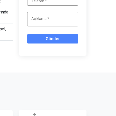
.
rında
şel,
Gönder