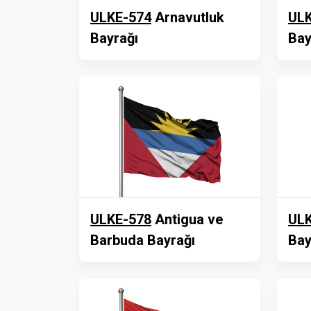
ULKE-574
Arnavutluk
ULK
Bayrağı
Bay
ULKE-578
Antigua ve
ULK
Barbuda Bayrağı
Bay