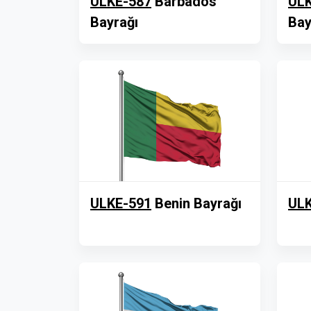
ULKE-587
Barbados
ULK
Bayrağı
Bay
ULKE-591
Benin Bayrağı
ULK