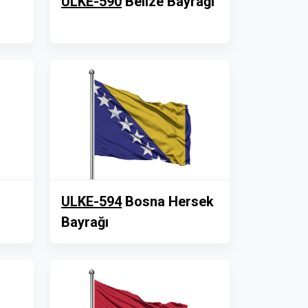
ULKE-590
Belize Bayrağı
ULKE-594
Bosna Hersek
Bayrağı