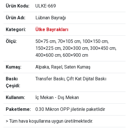
Ürün Kodu:
ULKE-669
Ürün Adı:
Lübnan Bayrağı
Kategori:
Ülke Bayrakları
Ölçü:
50×75 cm, 70×105 cm, 100×150 cm,
150×225 cm, 200×300 cm, 300×450 cm,
400×600 cm, 600×900 cm
Kumaş:
Alpaka, Raşel, Saten Kumaş
Baskı
Transfer Baskı, Çift Kat Dijital Baskı
Çeşidi:
Kullanım:
İç Mekan - Dış Mekan
Paketleme:
0.30 Mikron OPP jiletinle paketlidir
> Tüm hava koşullarına uygun üretilmektedir.