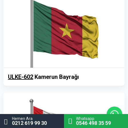
ULKE-602
Kamerun Bayrağı
Hemen Ara
Whatsapp
0212 619 99 30
0546 498 35 59