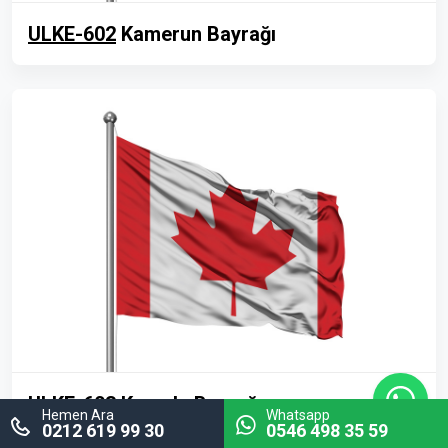
ULKE-602
Kamerun Bayrağı
ULKE-603
Kanada Bayrağı
Hemen Ara
Whatsapp
0212 619 99 30
0546 498 35 59