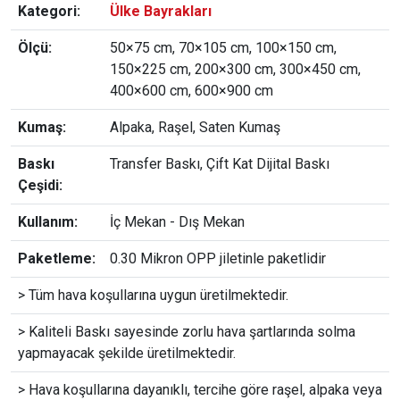
Kategori:
Ülke Bayrakları
Ölçü:
50×75 cm, 70×105 cm, 100×150 cm,
150×225 cm, 200×300 cm, 300×450 cm,
400×600 cm, 600×900 cm
Kumaş:
Alpaka, Raşel, Saten Kumaş
Baskı
Transfer Baskı, Çift Kat Dijital Baskı
Çeşidi:
Kullanım:
İç Mekan - Dış Mekan
Paketleme:
0.30 Mikron OPP jiletinle paketlidir
> Tüm hava koşullarına uygun üretilmektedir.
> Kaliteli Baskı sayesinde zorlu hava şartlarında solma
yapmayacak şekilde üretilmektedir.
> Hava koşullarına dayanıklı, tercihe göre raşel, alpaka veya