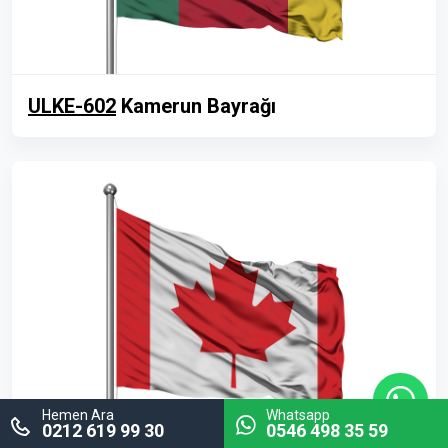
ULKE-602
Kamerun Bayrağı
Hemen Ara
Whatsapp
0212 619 99 30
0546 498 35 59