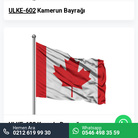
ULKE-602
Kamerun Bayrağı
ULKE-603
Kanada Bayrağı
Hemen Ara
Whatsapp
0212 619 99 30
0546 498 35 59