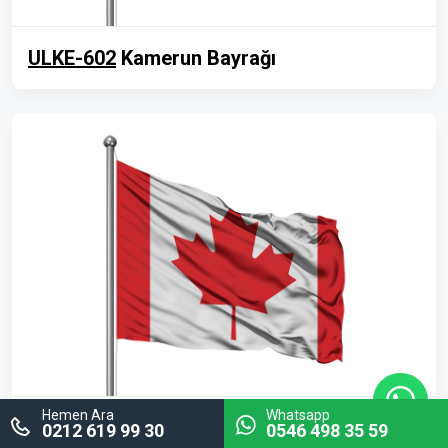
ULKE-602
Kamerun Bayrağı
Hemen Ara
Whatsapp
ULKE-603
Kanada Bayrağı
0212 619 99 30
0546 498 35 59