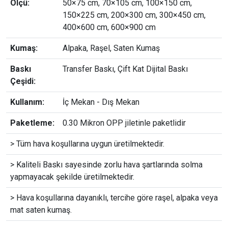
Ölçü:
50×75 cm, 70×105 cm, 100×150 cm,
150×225 cm, 200×300 cm, 300×450 cm,
400×600 cm, 600×900 cm
Kumaş:
Alpaka, Raşel, Saten Kumaş
Baskı
Transfer Baskı, Çift Kat Dijital Baskı
Çeşidi:
Kullanım:
İç Mekan - Dış Mekan
Paketleme:
0.30 Mikron OPP jiletinle paketlidir
> Tüm hava koşullarına uygun üretilmektedir.
> Kaliteli Baskı sayesinde zorlu hava şartlarında solma
yapmayacak şekilde üretilmektedir.
> Hava koşullarına dayanıklı, tercihe göre raşel, alpaka veya
mat saten kumaş.