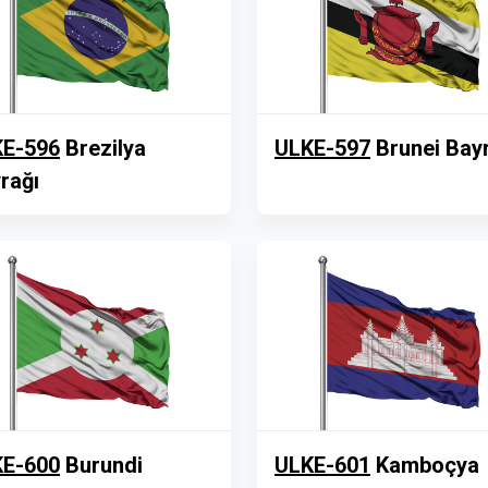
E-596
Brezilya
ULKE-597
Brunei Bay
rağı
E-600
Burundi
ULKE-601
Kamboçya