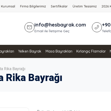
Kurumsal
Firma Bilgilerimiz
Sertifikalar
Üretim Tesisimiz
2026 
info@hesbayrak.com
+90
Email ile İletişime Geç
Telefo
yrakları
Yelken Bayrak
Masa Bayrakları
Kırlangıç Flamalar
ta Rika Bayrağı
a Rika Bayrağı