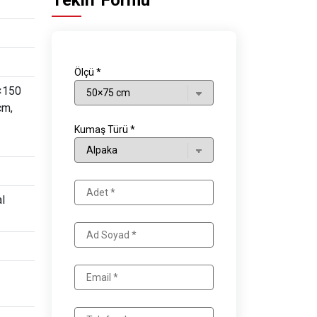
Teklif Formu
Ölçü *
×150
cm,
Kumaş Türü *
al