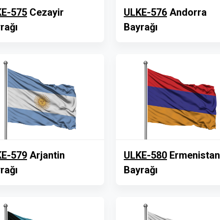
E-575
Cezayir
ULKE-576
Andorra
rağı
Bayrağı
E-579
Arjantin
ULKE-580
Ermenistan
rağı
Bayrağı