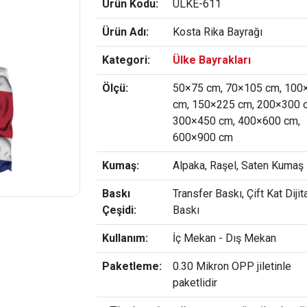
Ürün Kodu:
ULKE-611
Ürün Adı:
Kosta Rika Bayrağı
Kategori:
Ülke Bayrakları
Ölçü:
50×75 cm, 70×105 cm, 100
cm, 150×225 cm, 200×300 
300×450 cm, 400×600 cm,
600×900 cm
Kumaş:
Alpaka, Raşel, Saten Kumaş
Baskı
Transfer Baskı, Çift Kat Dijit
Çeşidi:
Baskı
Kullanım:
İç Mekan - Dış Mekan
Paketleme:
0.30 Mikron OPP jiletinle
paketlidir