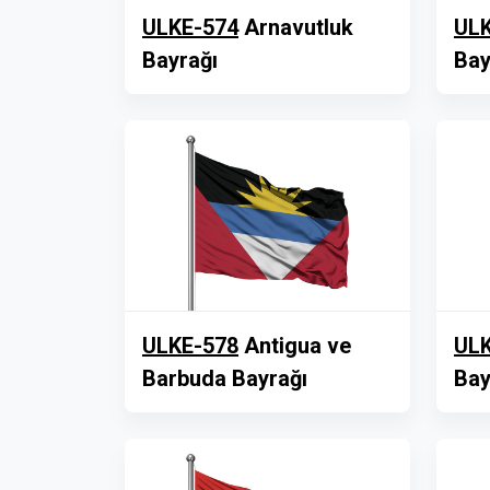
ULKE-574
Arnavutluk
ULK
Bayrağı
Bay
ULKE-578
Antigua ve
ULK
Barbuda Bayrağı
Bay