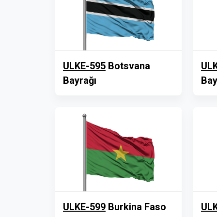
ULKE-595
Botsvana
ULK
Bayrağı
Bay
ULKE-599
Burkina Faso
ULK