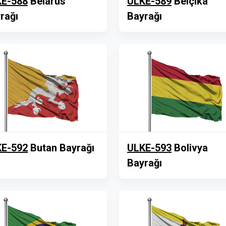
E-588
Belarus
ULKE-589
Belçika
rağı
Bayrağı
E-592
Butan Bayrağı
ULKE-593
Bolivya
Bayrağı