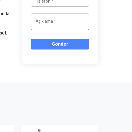
.
rında
şel,
Gönder