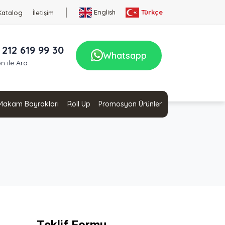
English
Türkçe
Katalog
İletişim
 212 619 99 30
Whatsapp
n ile Ara
Makam Bayrakları
Roll Up
Promosyon Ürünler