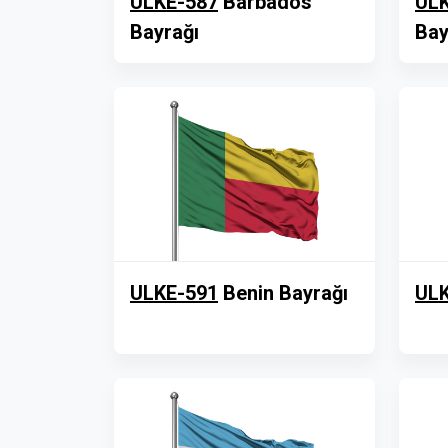
ULKE-587
Barbados
ULK
Bayrağı
Bay
ULKE-591
Benin Bayrağı
ULK