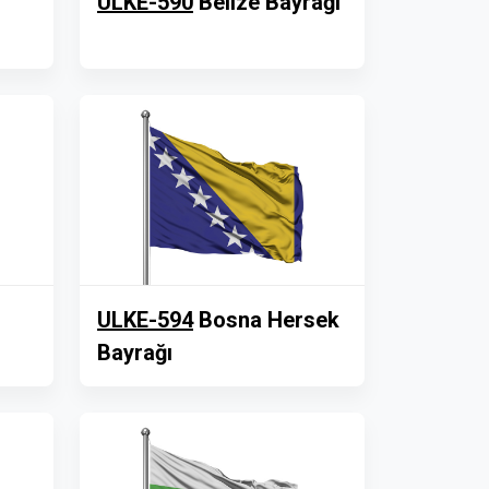
ULKE-590
Belize Bayrağı
ULKE-594
Bosna Hersek
Bayrağı