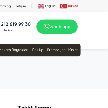
English
Türkçe
Katalog
İletişim
 212 619 99 30
Whatsapp
n ile Ara
Makam Bayrakları
Roll Up
Promosyon Ürünler