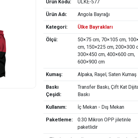
Ürün Kodu:
ULKE-577
Ürün Adı:
Angola Bayrağı
Kategori:
Ülke Bayrakları
Ölçü:
50×75 cm, 70×105 cm, 100
cm, 150×225 cm, 200×300 
300×450 cm, 400×600 cm,
600×900 cm
Kumaş:
Alpaka, Raşel, Saten Kumaş
Baskı
Transfer Baskı, Çift Kat Dijit
Çeşidi:
Baskı
Kullanım:
İç Mekan - Dış Mekan
Paketleme:
0.30 Mikron OPP jiletinle
paketlidir