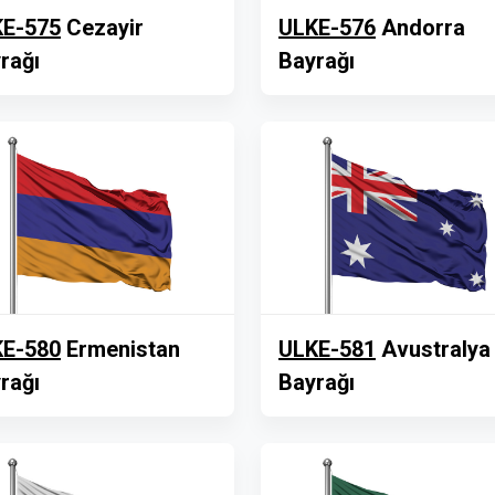
E-575
Cezayir
ULKE-576
Andorra
rağı
Bayrağı
E-580
Ermenistan
ULKE-581
Avustralya
rağı
Bayrağı