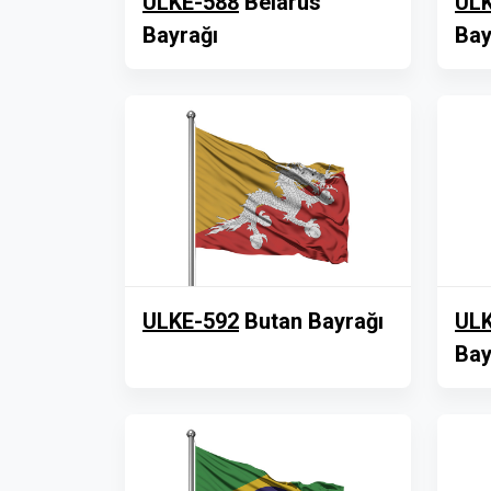
ULKE-588
Belarus
ULK
Bayrağı
Bay
ULKE-592
Butan Bayrağı
ULK
Bay