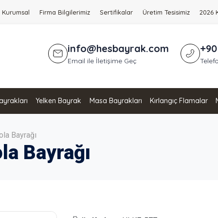
Kurumsal
Firma Bilgilerimiz
Sertifikalar
Üretim Tesisimiz
2026 
info@hesbayrak.com
+90
Email ile İletişime Geç
Telefo
yrakları
Yelken Bayrak
Masa Bayrakları
Kırlangıç Flamalar
ola Bayrağı
la Bayrağı