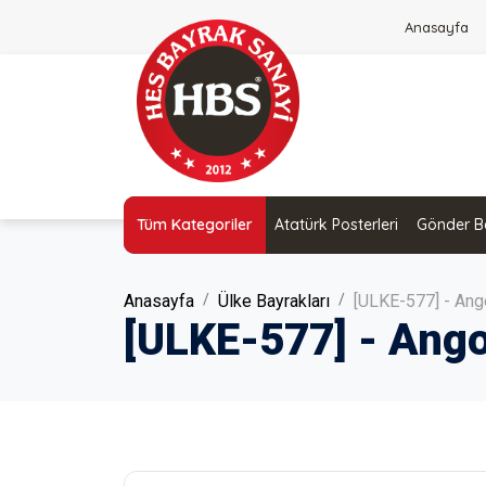
Anasayfa
Tüm Kategoriler
Atatürk Posterleri
Gönder Ba
Anasayfa
Ülke Bayrakları
[ULKE-577] - Ang
[ULKE-577] - Ango