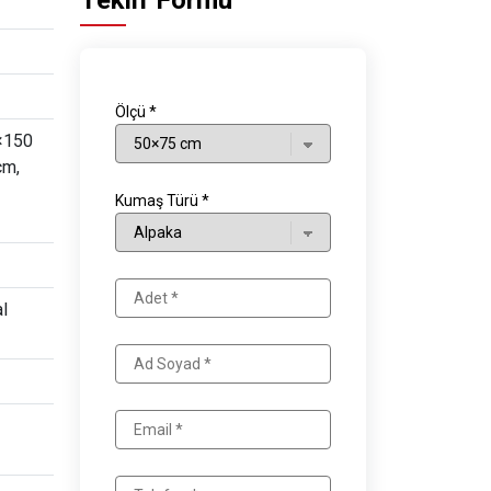
Teklif Formu
Ölçü *
×150
cm,
Kumaş Türü *
al