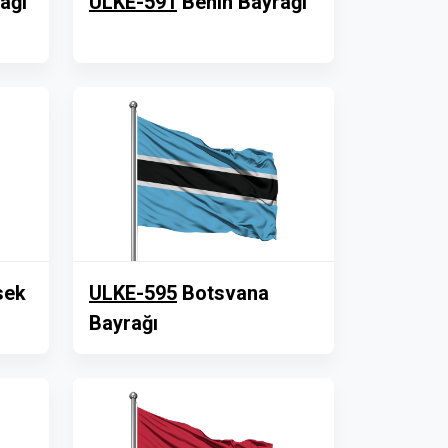
ağı
ULKE-591
Benin Bayrağı
sek
ULKE-595
Botsvana
Bayrağı