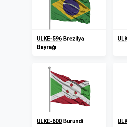
ULKE-596
Brezilya
ULK
Bayrağı
ULKE-600
Burundi
ULK