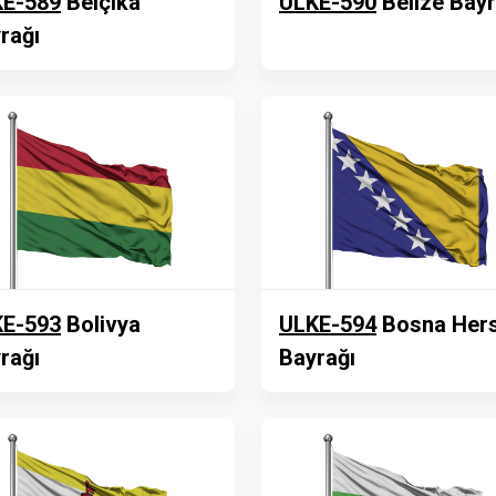
E-589
Belçika
ULKE-590
Belize Bayr
rağı
E-593
Bolivya
ULKE-594
Bosna Her
rağı
Bayrağı