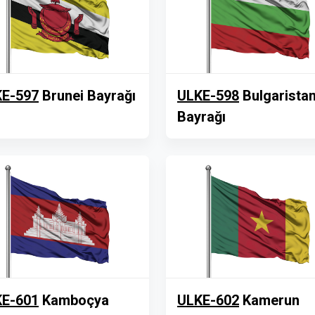
E-597
Brunei Bayrağı
ULKE-598
Bulgarista
Bayrağı
E-601
Kamboçya
ULKE-602
Kamerun