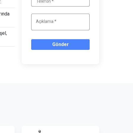
.
rında
şel,
Gönder