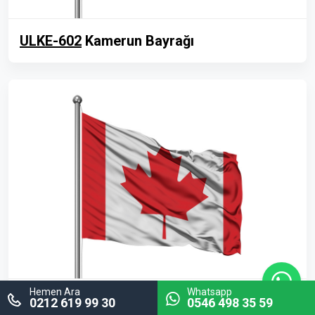
ULKE-602
Kamerun Bayrağı
Hemen Ara
Whatsapp
ULKE-603
Kanada Bayrağı
0212 619 99 30
0546 498 35 59