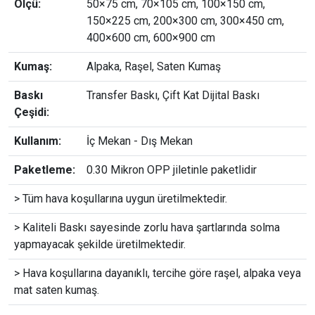
Ölçü:
50×75 cm, 70×105 cm, 100×150 cm,
150×225 cm, 200×300 cm, 300×450 cm,
400×600 cm, 600×900 cm
Kumaş:
Alpaka, Raşel, Saten Kumaş
Baskı
Transfer Baskı, Çift Kat Dijital Baskı
Çeşidi:
Kullanım:
İç Mekan - Dış Mekan
Paketleme:
0.30 Mikron OPP jiletinle paketlidir
> Tüm hava koşullarına uygun üretilmektedir.
> Kaliteli Baskı sayesinde zorlu hava şartlarında solma
yapmayacak şekilde üretilmektedir.
> Hava koşullarına dayanıklı, tercihe göre raşel, alpaka veya
mat saten kumaş.