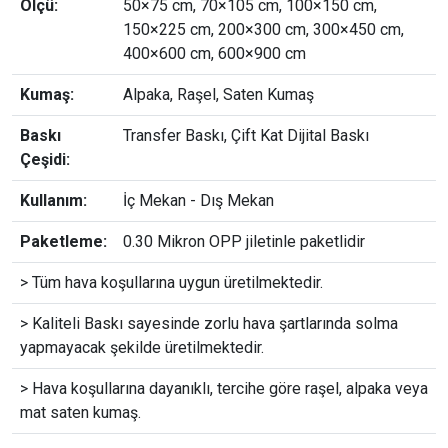
Ölçü:
50×75 cm, 70×105 cm, 100×150 cm,
150×225 cm, 200×300 cm, 300×450 cm,
400×600 cm, 600×900 cm
Kumaş:
Alpaka, Raşel, Saten Kumaş
Baskı
Transfer Baskı, Çift Kat Dijital Baskı
Çeşidi:
Kullanım:
İç Mekan - Dış Mekan
Paketleme:
0.30 Mikron OPP jiletinle paketlidir
> Tüm hava koşullarına uygun üretilmektedir.
> Kaliteli Baskı sayesinde zorlu hava şartlarında solma
yapmayacak şekilde üretilmektedir.
> Hava koşullarına dayanıklı, tercihe göre raşel, alpaka veya
mat saten kumaş.