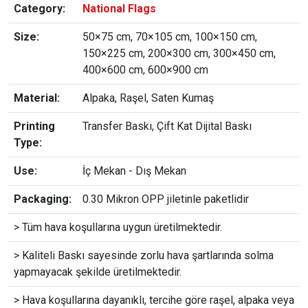
Category:
National Flags
Size:
50×75 cm, 70×105 cm, 100×150 cm,
150×225 cm, 200×300 cm, 300×450 cm,
400×600 cm, 600×900 cm
Material:
Alpaka, Raşel, Saten Kumaş
Printing
Transfer Baskı, Çift Kat Dijital Baskı
Type:
Use:
İç Mekan - Dış Mekan
Packaging:
0.30 Mikron OPP jiletinle paketlidir
> Tüm hava koşullarına uygun üretilmektedir.
> Kaliteli Baskı sayesinde zorlu hava şartlarında solma
yapmayacak şekilde üretilmektedir.
> Hava koşullarına dayanıklı, tercihe göre raşel, alpaka veya