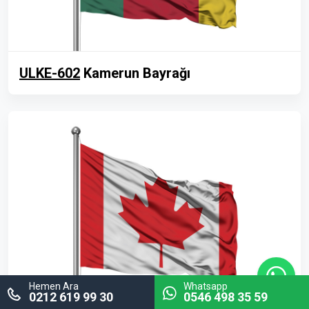
ULKE-602
Kamerun Bayrağı
Hemen Ara
Whatsapp
0212 619 99 30
0546 498 35 59