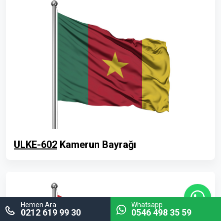
ULKE-602
Kamerun Bayrağı
Hemen Ara
Whatsapp
0212 619 99 30
0546 498 35 59