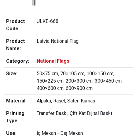
Product
ULKE-668
Code:
Product
Latvia National Flag
Name:
Category:
National Flags
Size:
50×75 cm, 70×105 cm, 100×150 cm,
150×225 cm, 200×300 cm, 300×450 cm,
400×600 cm, 600×900 cm
Material:
Alpaka, Raşel, Saten Kumaş
Printing
Transfer Baskı, Çift Kat Dijital Baskı
Type:
Use:
İç Mekan - Dış Mekan