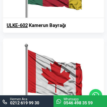
ULKE-602
Kamerun Bayrağı
Hemen Ara
Whatsapp
0212 619 99 30
0546 498 35 59