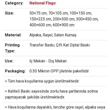
Category:
National Flags
Size:
50×75 cm, 70×105 cm, 100×150 cm,
150×225 cm, 200×300 cm, 300×450 cm,
400×600 cm, 600×900 cm
Material:
Alpaka, Raşel, Saten Kumaş
Printing
Transfer Baskı, Çift Kat Dijital Baskı
Type:
Use:
İç Mekan - Dış Mekan
Packaging:
0.30 Mikron OPP jiletinle paketlidir
> Tüm hava koşullarına uygun üretilmektedir.
> Kaliteli Baskı sayesinde zorlu hava şartlarında solma
yapmayacak şekilde üretilmektedir.
> Hava koşullarına dayanıklı, tercihe göre raşel, alpaka veya