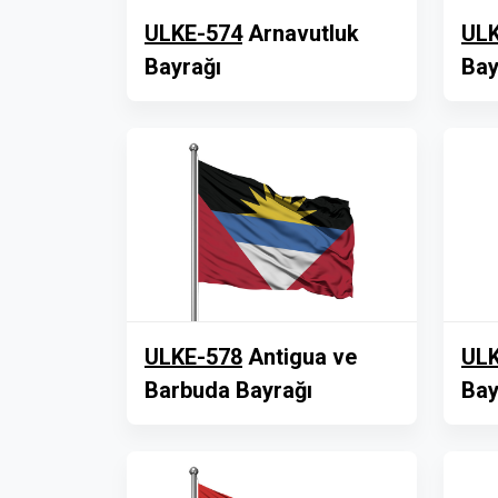
ULKE-574
Arnavutluk
ULK
Bayrağı
Bay
ULKE-578
Antigua ve
ULK
Barbuda Bayrağı
Bay