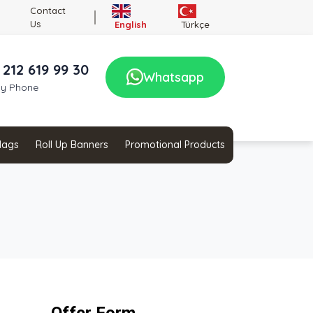
Contact
Us
English
Türkçe
 212 619 99 30
Whatsapp
by Phone
Flags
Roll Up Banners
Promotional Products