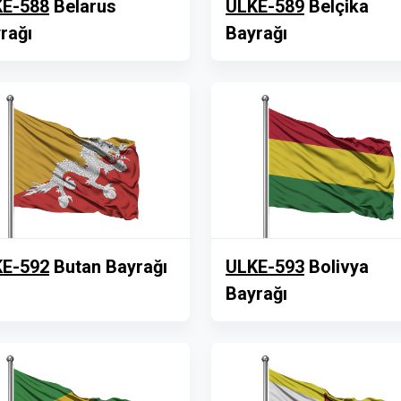
E-588
Belarus
ULKE-589
Belçika
rağı
Bayrağı
E-592
Butan Bayrağı
ULKE-593
Bolivya
Bayrağı