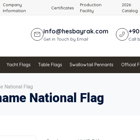
Company
Production
2026
Certificates
Information
Facility
Catalog
info@hesbayrak.com
+90
Get in Touch by Email
Call 
Yacht Flags
Table Flags
Swallowtail Pennants
Official 
e National Flag
name National Flag