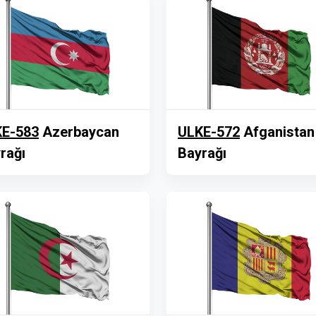
E-583
Azerbaycan
ULKE-572
Afganistan
rağı
Bayrağı