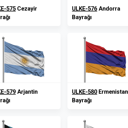
E-575
Cezayir
ULKE-576
Andorra
rağı
Bayrağı
E-579
Arjantin
ULKE-580
Ermenistan
rağı
Bayrağı