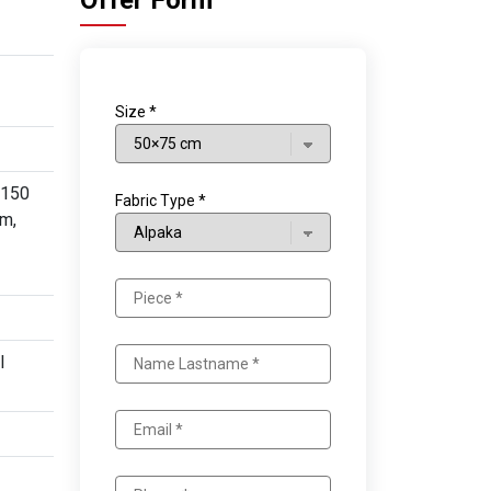
Offer Form
Size *
×150
Fabric Type *
m,
l