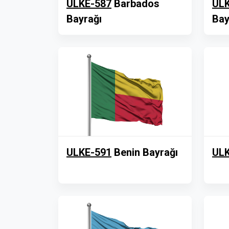
ULKE-587
Barbados
ULK
Bayrağı
Bay
ULKE-591
Benin Bayrağı
ULK