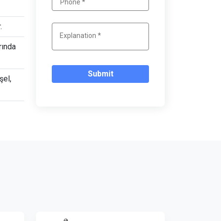
.
rında
Submit
şel,