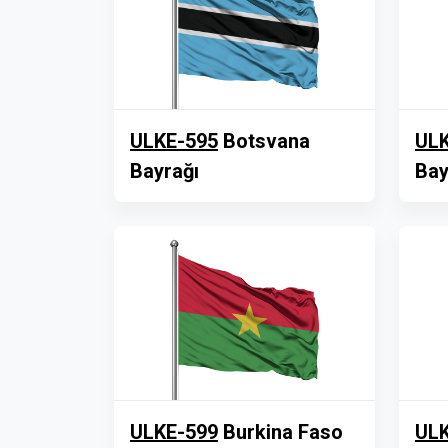
ULKE-595
Botsvana
ULK
Bayrağı
Bay
ULKE-599
Burkina Faso
ULK