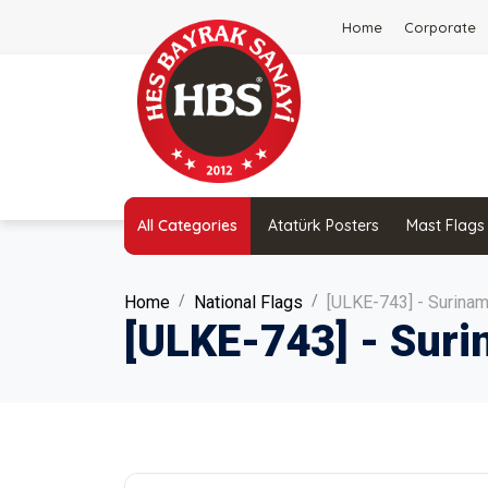
Home
Corporate
All Categories
Atatürk Posters
Mast Flags
Home
National Flags
[ULKE-743] - Surinam
[ULKE-743] - Suri