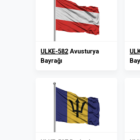
ULKE-582
Avusturya
ULK
Bayrağı
Bay