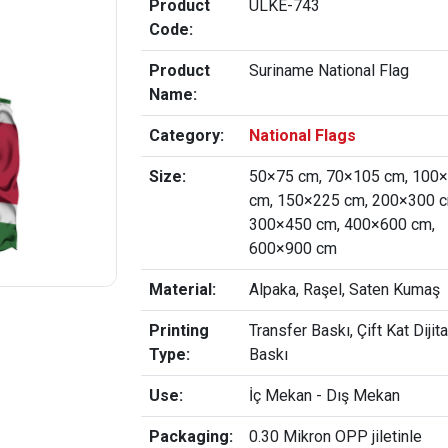
Product
ULKE-743
Code:
Product
Suriname National Flag
Name:
Category:
National Flags
Size:
50×75 cm, 70×105 cm, 100
cm, 150×225 cm, 200×300 c
300×450 cm, 400×600 cm,
600×900 cm
Material:
Alpaka, Raşel, Saten Kumaş
Printing
Transfer Baskı, Çift Kat Dijita
Type:
Baskı
Use:
İç Mekan - Dış Mekan
Packaging:
0.30 Mikron OPP jiletinle