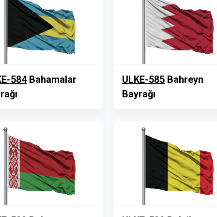
E-584
Bahamalar
ULKE-585
Bahreyn
rağı
Bayrağı