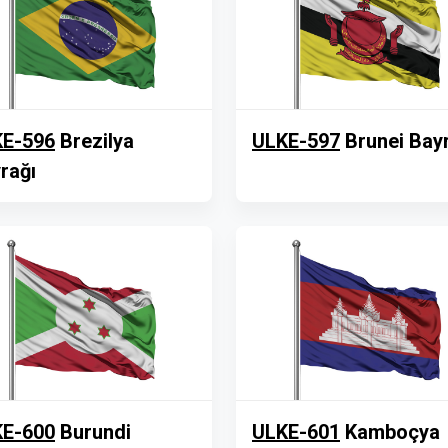
E-596
Brezilya
ULKE-597
Brunei Bay
rağı
E-600
Burundi
ULKE-601
Kamboçya