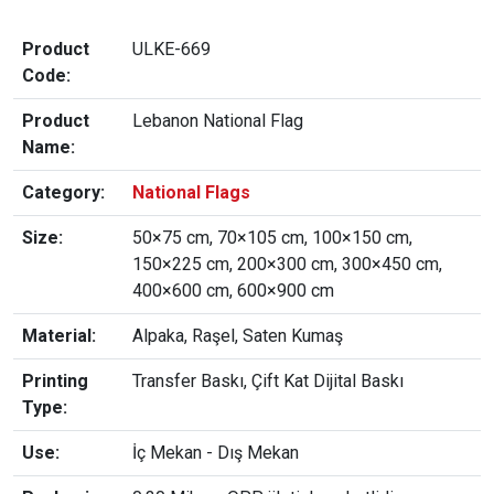
Product
ULKE-669
Code:
Product
Lebanon National Flag
Name:
Category:
National Flags
Size:
50×75 cm, 70×105 cm, 100×150 cm,
150×225 cm, 200×300 cm, 300×450 cm,
400×600 cm, 600×900 cm
Material:
Alpaka, Raşel, Saten Kumaş
Printing
Transfer Baskı, Çift Kat Dijital Baskı
Type:
Use:
İç Mekan - Dış Mekan