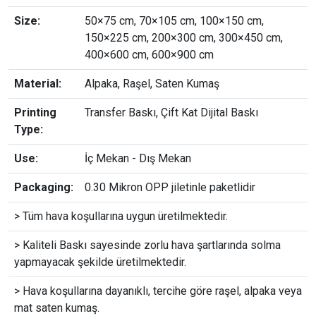
Size:
50×75 cm, 70×105 cm, 100×150 cm,
150×225 cm, 200×300 cm, 300×450 cm,
400×600 cm, 600×900 cm
Material:
Alpaka, Raşel, Saten Kumaş
Printing
Transfer Baskı, Çift Kat Dijital Baskı
Type:
Use:
İç Mekan - Dış Mekan
Packaging:
0.30 Mikron OPP jiletinle paketlidir
> Tüm hava koşullarına uygun üretilmektedir.
> Kaliteli Baskı sayesinde zorlu hava şartlarında solma
yapmayacak şekilde üretilmektedir.
> Hava koşullarına dayanıklı, tercihe göre raşel, alpaka veya
mat saten kumaş.