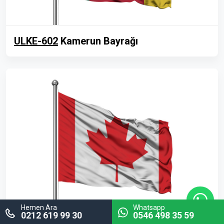
ULKE-602
Kamerun Bayrağı
Hemen Ara
Whatsapp
0212 619 99 30
0546 498 35 59