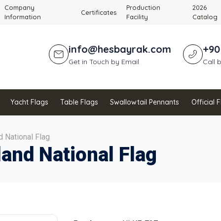
Company
Production
2026
Certificates
Information
Facility
Catalog
info@hesbayrak.com
+90
Get in Touch by Email
Call 
Yacht Flags
Table Flags
Swallowtail Pennants
Official 
d National Flag
land National Flag