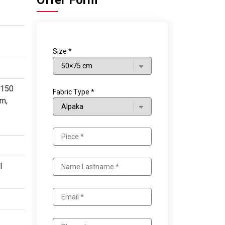
Offer Form
Size *
×150
Fabric Type *
m,
l