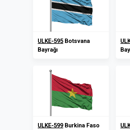
ULKE-595
Botsvana
ULK
Bayrağı
Bay
ULKE-599
Burkina Faso
ULK