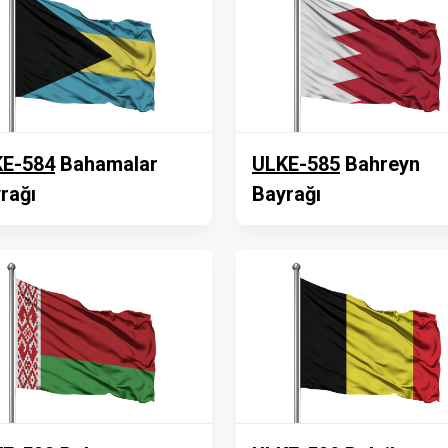
E-584
Bahamalar
ULKE-585
Bahreyn
rağı
Bayrağı