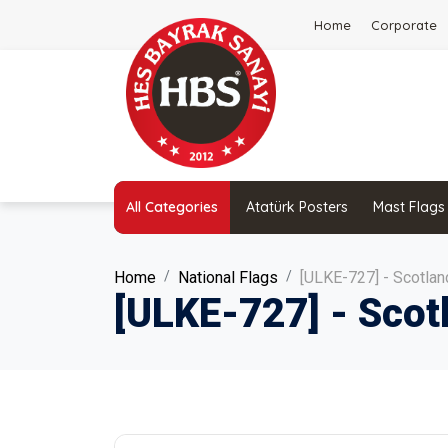
Home
Corporate
All Categories
Atatürk Posters
Mast Flags
Home
National Flags
[ULKE-727] - Scotlan
[ULKE-727] - Scot