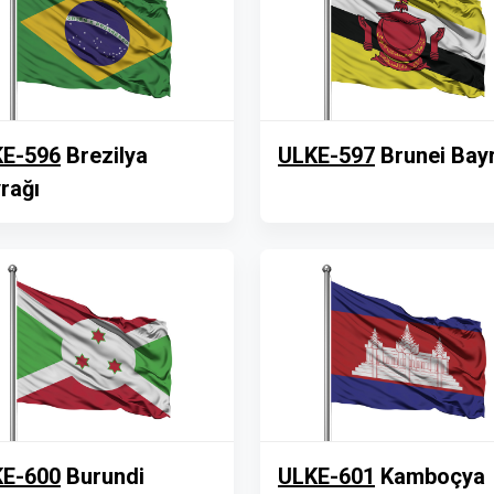
E-596
Brezilya
ULKE-597
Brunei Bay
rağı
E-600
Burundi
ULKE-601
Kamboçya