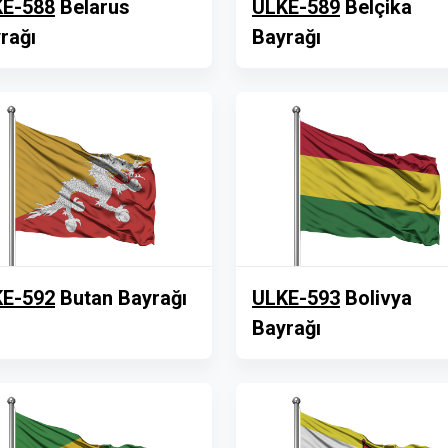
E-588
Belarus
ULKE-589
Belçika
rağı
Bayrağı
E-592
Butan Bayrağı
ULKE-593
Bolivya
Bayrağı