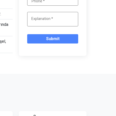
.
rında
Submit
şel,