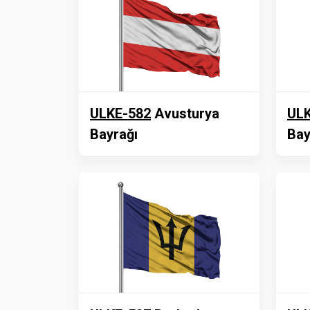
ULKE-582
Avusturya
ULK
Bayrağı
Bay