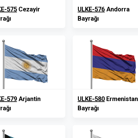
E-575
Cezayir
ULKE-576
Andorra
rağı
Bayrağı
E-579
Arjantin
ULKE-580
Ermenistan
rağı
Bayrağı