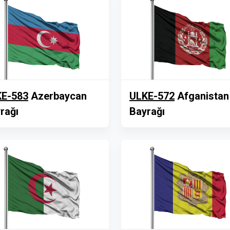
E-583
Azerbaycan
ULKE-572
Afganistan
rağı
Bayrağı