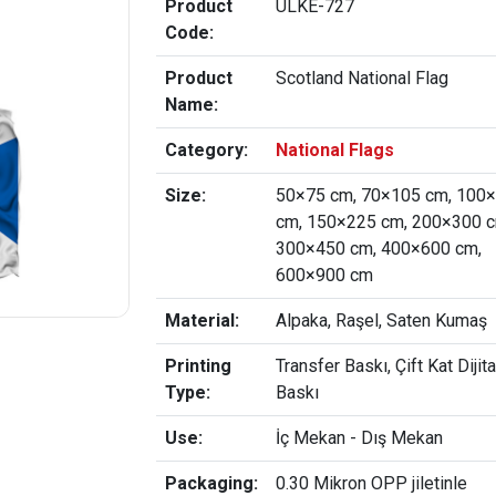
Product
ULKE-727
Code:
Product
Scotland National Flag
Name:
Category:
National Flags
Size:
50×75 cm, 70×105 cm, 100
cm, 150×225 cm, 200×300 c
300×450 cm, 400×600 cm,
600×900 cm
Material:
Alpaka, Raşel, Saten Kumaş
Printing
Transfer Baskı, Çift Kat Dijita
Type:
Baskı
Use:
İç Mekan - Dış Mekan
Packaging:
0.30 Mikron OPP jiletinle