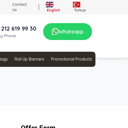
Contact
Us
English
Türkçe
 212 619 99 30
Whatsapp
by Phone
Flags
Roll Up Banners
Promotional Products