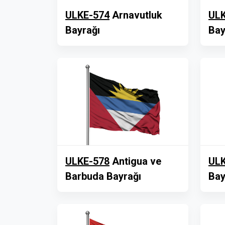
ULKE-574
Arnavutluk
ULK
Bayrağı
Bay
ULKE-578
Antigua ve
ULK
Barbuda Bayrağı
Bay