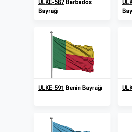
ULKE-587
Barbados
ULK
Bayrağı
Bay
ULKE-591
Benin Bayrağı
ULK