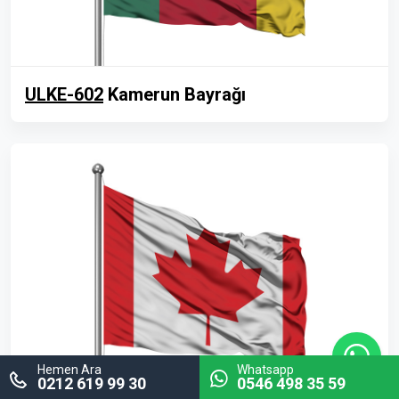
ULKE-602
Kamerun Bayrağı
Hemen Ara
Whatsapp
0212 619 99 30
0546 498 35 59