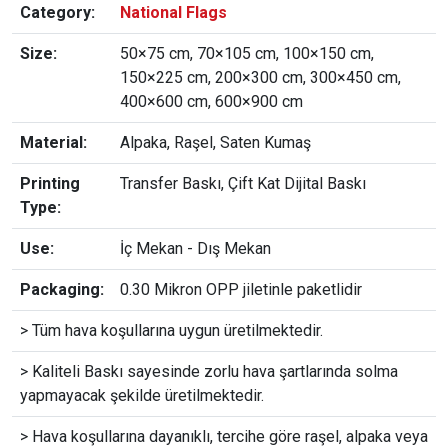
Category:
National Flags
Size:
50×75 cm, 70×105 cm, 100×150 cm,
150×225 cm, 200×300 cm, 300×450 cm,
400×600 cm, 600×900 cm
Material:
Alpaka, Raşel, Saten Kumaş
Printing
Transfer Baskı, Çift Kat Dijital Baskı
Type:
Use:
İç Mekan - Dış Mekan
Packaging:
0.30 Mikron OPP jiletinle paketlidir
> Tüm hava koşullarına uygun üretilmektedir.
> Kaliteli Baskı sayesinde zorlu hava şartlarında solma
yapmayacak şekilde üretilmektedir.
> Hava koşullarına dayanıklı, tercihe göre raşel, alpaka veya