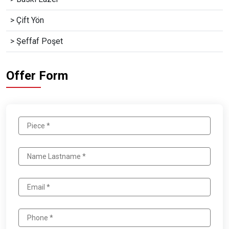
> Çift Yön
> Şeffaf Poşet
Offer Form