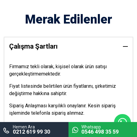
Merak Edilenler
Çalışma Şartları
Firmamız tekli olarak, kişisel olarak ürün satışı
gerçekleştirmemektedir.
Fiyat listesinde belirtilen ürün fiyatlarını, şirketimiz
değiştirme hakkına sahiptir.
Sipariş Anlaşması karşılıklı onaylanır. Kesin sipariş
işleminde telefonla sipariş alınmaz.
Banka havaleleri fatura kesilecek şirket veya kişi ismi
Hemen Ara
Whatsapp
0212 619 99 30
0546 498 35 59
adına gönderilmelidir.