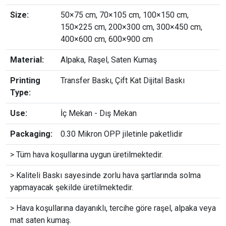
Size:
50×75 cm, 70×105 cm, 100×150 cm,
150×225 cm, 200×300 cm, 300×450 cm,
400×600 cm, 600×900 cm
Material:
Alpaka, Raşel, Saten Kumaş
Printing
Transfer Baskı, Çift Kat Dijital Baskı
Type:
Use:
İç Mekan - Dış Mekan
Packaging:
0.30 Mikron OPP jiletinle paketlidir
> Tüm hava koşullarına uygun üretilmektedir.
> Kaliteli Baskı sayesinde zorlu hava şartlarında solma
yapmayacak şekilde üretilmektedir.
> Hava koşullarına dayanıklı, tercihe göre raşel, alpaka veya
mat saten kumaş.