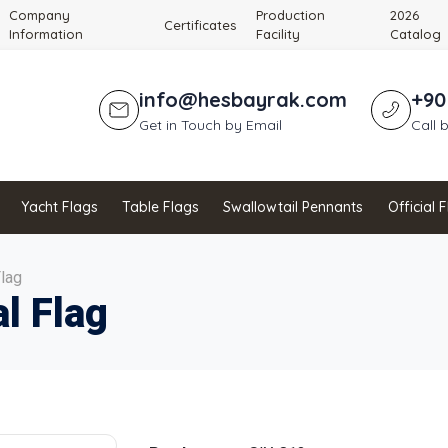
Company
Production
2026
Certificates
Information
Facility
Catalog
info@hesbayrak.com
+90
Get in Touch by Email
Call 
Yacht Flags
Table Flags
Swallowtail Pennants
Official 
Flag
al Flag