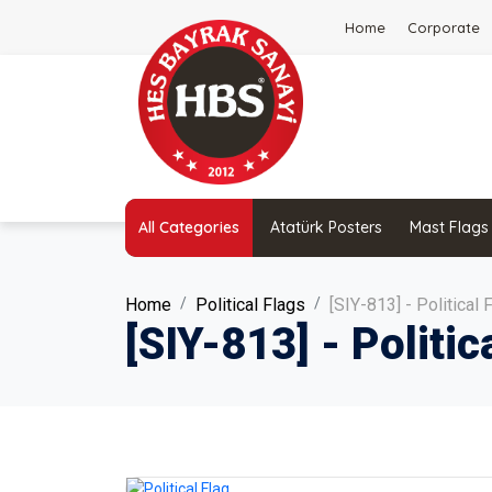
Home
Corporate
All Categories
Atatürk Posters
Mast Flags
Home
Political Flags
[SIY-813] - Political 
[SIY-813] - Politic