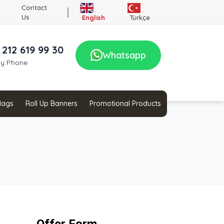
Contact
Us
English
Türkçe
 212 619 99 30
Whatsapp
by Phone
Flags
Roll Up Banners
Promotional Products