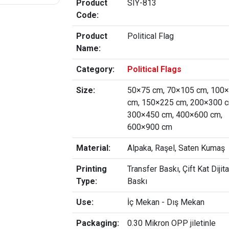
Product
SIY-813
Code:
Product
Political Flag
Name:
Category:
Political Flags
Size:
50×75 cm, 70×105 cm, 100
cm, 150×225 cm, 200×300 c
300×450 cm, 400×600 cm,
600×900 cm
Material:
Alpaka, Raşel, Saten Kumaş
Printing
Transfer Baskı, Çift Kat Dijita
Type:
Baskı
Use:
İç Mekan - Dış Mekan
Packaging:
0.30 Mikron OPP jiletinle