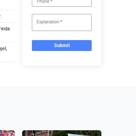
.
rında
Submit
şel,