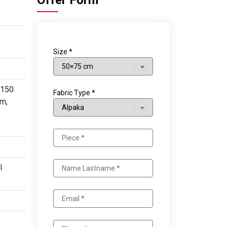
Offer Form
Size *
×150
Fabric Type *
m,
l