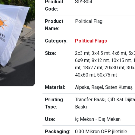
Product
SIY-804
Code:
Product
Political Flag
Name:
Category:
Political Flags
Size:
2x3 mt, 3x4.5 mt, 4x6 mt, 5x7
6x9 mt, 8x12 mt, 10x15 mt,
mt, 18x27 mt, 20x30 mt, 30x
40x60 mt, 50x75 mt
Material:
Alpaka, Raşel, Saten Kumaş
Printing
Transfer Baskı, Çift Kat Dijita
Type:
Baskı
Use:
İç Mekan - Dış Mekan
Packaging:
0.30 Mikron OPP jiletinle