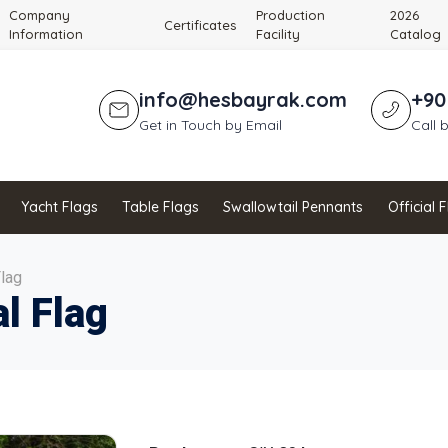
Company
Production
2026
Certificates
Information
Facility
Catalog
info@hesbayrak.com
+90
Get in Touch by Email
Call 
Yacht Flags
Table Flags
Swallowtail Pennants
Official 
Flag
al Flag