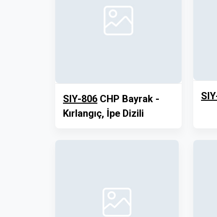
SIY
SIY-806
CHP Bayrak -
Kırlangıç, İpe Dizili