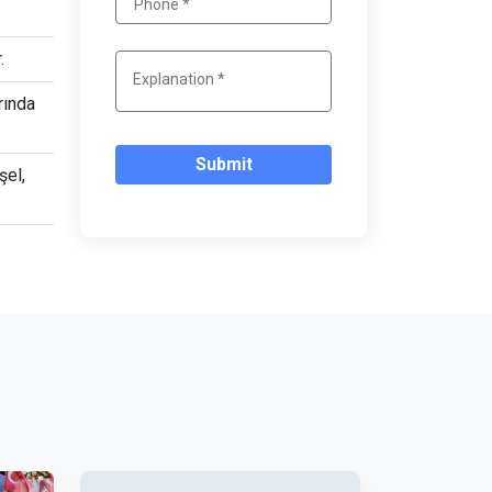
.
rında
Submit
şel,