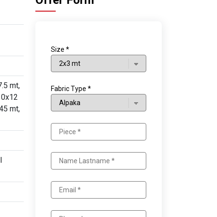
Offer Form
Size *
.5 mt,
Fabric Type *
 10x12
45 mt,
l