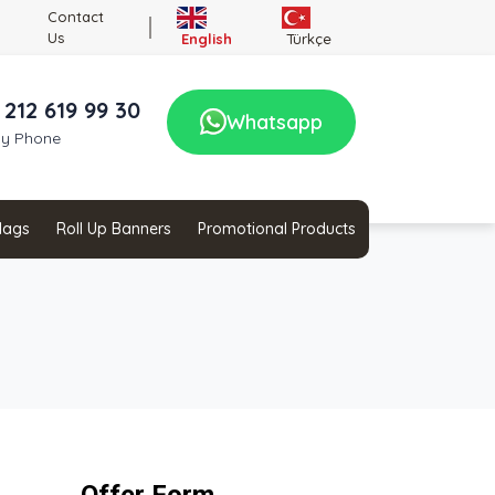
Contact
Us
English
Türkçe
 212 619 99 30
Whatsapp
by Phone
Flags
Roll Up Banners
Promotional Products