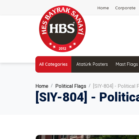
Home
Corporate
All Categories
Atatürk Posters
Mast Flags
Home
Political Flags
[SIY-804] - Political 
[SIY-804] - Politic