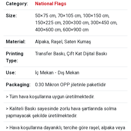
Category:
National Flags
Size:
50×75 cm, 70×105 cm, 100×150 cm,
150×225 cm, 200×300 cm, 300×450 cm,
400×600 cm, 600×900 cm
Material:
Alpaka, Raşel, Saten Kumaş
Printing
Transfer Baskı, Çift Kat Dijital Baskı
Type:
Use:
İç Mekan - Dış Mekan
Packaging:
0.30 Mikron OPP jiletinle paketlidir
> Tüm hava koşullarına uygun üretilmektedir.
> Kaliteli Baskı sayesinde zorlu hava şartlarında solma
yapmayacak şekilde üretilmektedir.
> Hava koşullarına dayanıklı, tercihe göre raşel, alpaka veya