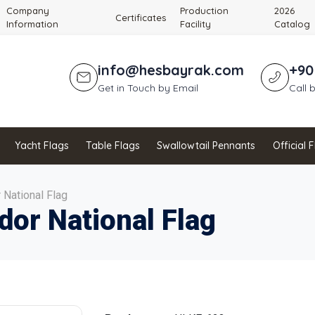
Company
Production
2026
Certificates
Information
Facility
Catalog
info@hesbayrak.com
+90
Get in Touch by Email
Call 
Yacht Flags
Table Flags
Swallowtail Pennants
Official 
 National Flag
dor National Flag