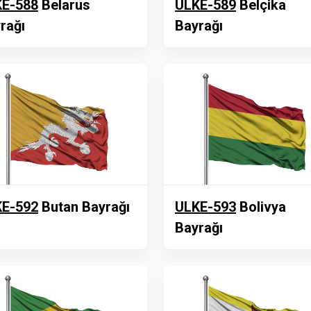
E-588
Belarus
ULKE-589
Belçika
rağı
Bayrağı
E-592
Butan Bayrağı
ULKE-593
Bolivya
Bayrağı