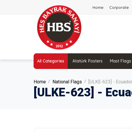
Home
Corporate
All Categories
Atatürk Posters
Mast Flags
Home
National Flags
[ULKE-623] - Ecuador
[ULKE-623] - Ecua