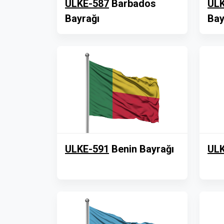
ULKE-587
Barbados
ULK
Bayrağı
Bay
ULKE-591
Benin Bayrağı
ULK