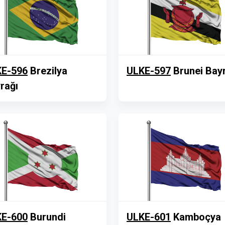
E-596
Brezilya
ULKE-597
Brunei Bay
rağı
E-600
Burundi
ULKE-601
Kamboçya