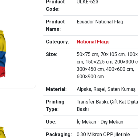
Product
ULKE-623
Code:
Product
Ecuador National Flag
Name:
Category:
National Flags
Size:
50×75 cm, 70×105 cm, 100
cm, 150×225 cm, 200×300 c
300×450 cm, 400×600 cm,
600×900 cm
Material:
Alpaka, Raşel, Saten Kumaş
Printing
Transfer Baskı, Çift Kat Dijita
Type:
Baskı
Use:
İç Mekan - Dış Mekan
Packaging:
0.30 Mikron OPP jiletinle