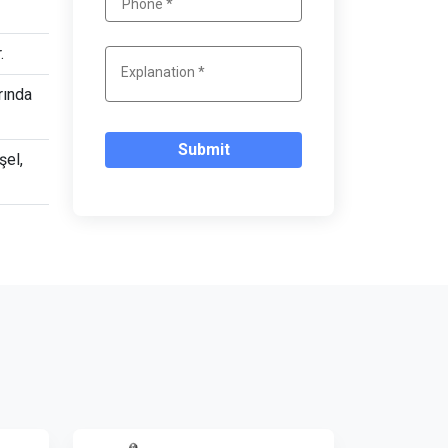
.
rında
Submit
şel,