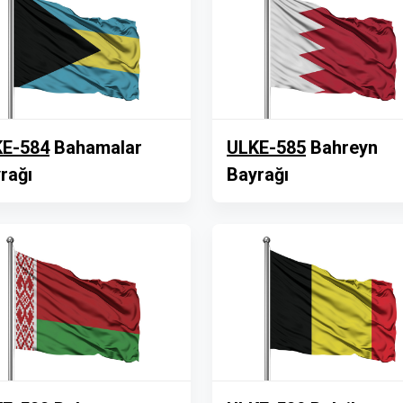
E-584
Bahamalar
ULKE-585
Bahreyn
rağı
Bayrağı