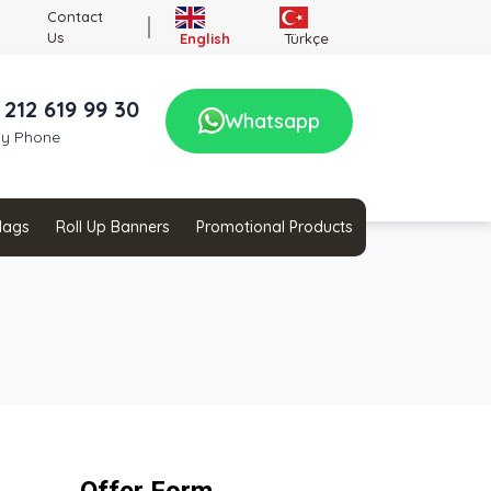
Contact
Us
English
Türkçe
 212 619 99 30
Whatsapp
by Phone
Flags
Roll Up Banners
Promotional Products