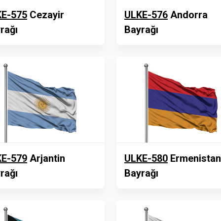
E-575
Cezayir
ULKE-576
Andorra
rağı
Bayrağı
E-579
Arjantin
ULKE-580
Ermenistan
rağı
Bayrağı