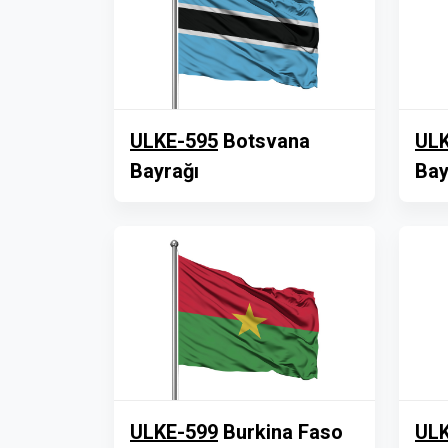
ULKE-595
Botsvana
ULK
Bayrağı
Bay
ULKE-599
Burkina Faso
ULK