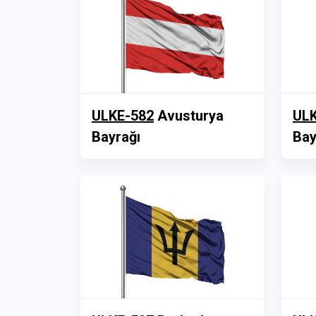
ULKE-582
Avusturya
ULK
Bayrağı
Bay