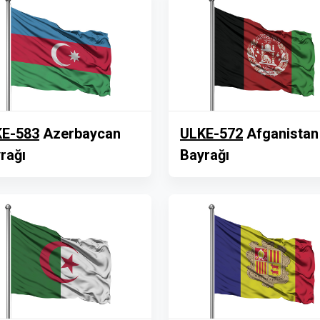
E-583
Azerbaycan
ULKE-572
Afganistan
rağı
Bayrağı