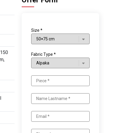
Offer Form
Size *
×150
Fabric Type *
m,
l