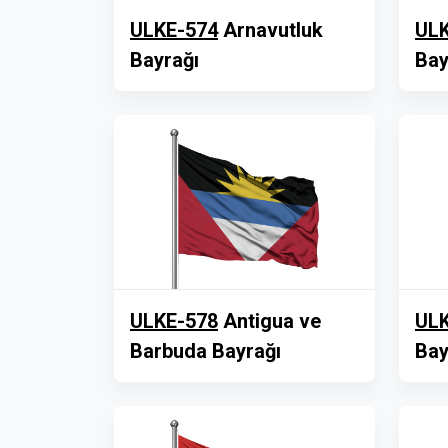
ULKE-574
Arnavutluk
ULK
Bayrağı
Bay
ULKE-578
Antigua ve
ULK
Barbuda Bayrağı
Bay