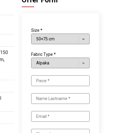
Offer Form
Size *
×150
Fabric Type *
m,
l