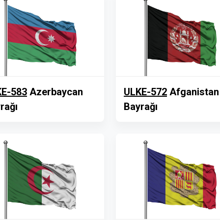
E-583
Azerbaycan
ULKE-572
Afganistan
rağı
Bayrağı