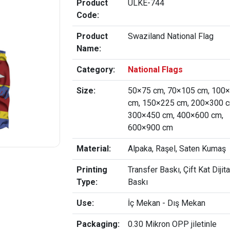
Product
ULKE-744
Code:
Product
Swaziland National Flag
Name:
Category:
National Flags
Size:
50×75 cm, 70×105 cm, 100
cm, 150×225 cm, 200×300 c
300×450 cm, 400×600 cm,
600×900 cm
Material:
Alpaka, Raşel, Saten Kumaş
Printing
Transfer Baskı, Çift Kat Dijita
Type:
Baskı
Use:
İç Mekan - Dış Mekan
Packaging:
0.30 Mikron OPP jiletinle