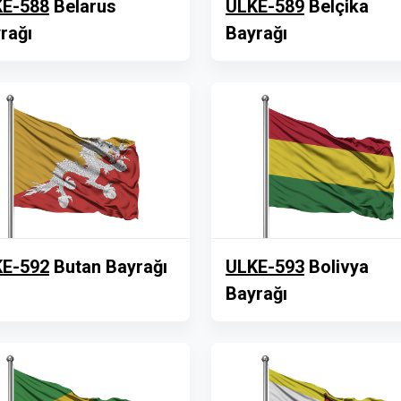
E-588
Belarus
ULKE-589
Belçika
rağı
Bayrağı
E-592
Butan Bayrağı
ULKE-593
Bolivya
Bayrağı