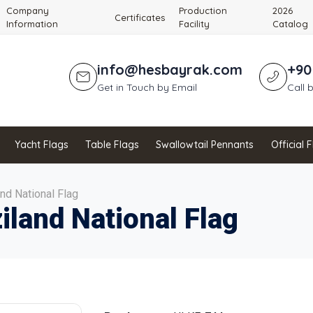
Company
Production
2026
Certificates
Information
Facility
Catalog
info@hesbayrak.com
+90
Get in Touch by Email
Call 
Yacht Flags
Table Flags
Swallowtail Pennants
Official 
nd National Flag
iland National Flag