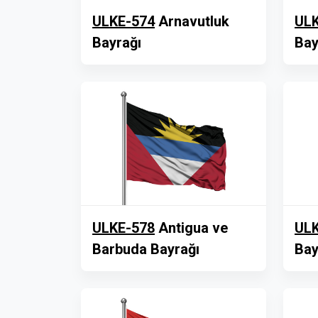
ULKE-574
Arnavutluk
ULK
Bayrağı
Bay
ULKE-578
Antigua ve
ULK
Barbuda Bayrağı
Bay