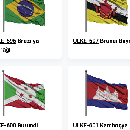
E-596
Brezilya
ULKE-597
Brunei Bay
rağı
E-600
Burundi
ULKE-601
Kamboçya