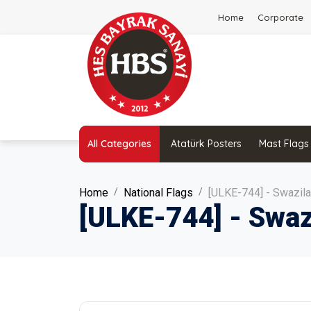
Home
Corporate
All Categories
Atatürk Posters
Mast Flags
Home
National Flags
[ULKE-744] - Swazila
[ULKE-744] - Swaz