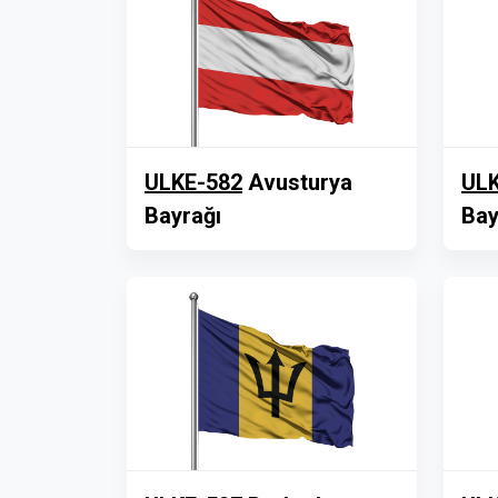
ULKE-582
Avusturya
ULK
Bayrağı
Bay