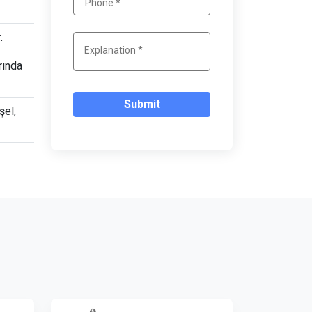
.
rında
Submit
şel,