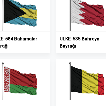
E-584
Bahamalar
ULKE-585
Bahreyn
rağı
Bayrağı