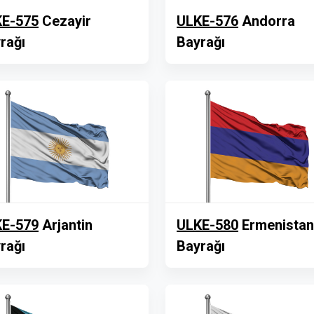
E-575
Cezayir
ULKE-576
Andorra
rağı
Bayrağı
E-579
Arjantin
ULKE-580
Ermenistan
rağı
Bayrağı