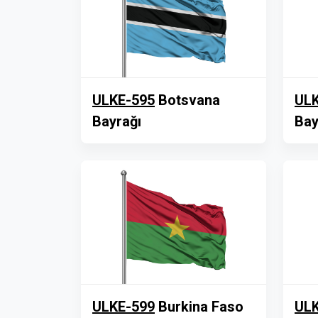
ULKE-595
Botsvana
ULK
Bayrağı
Bay
ULKE-599
Burkina Faso
ULK