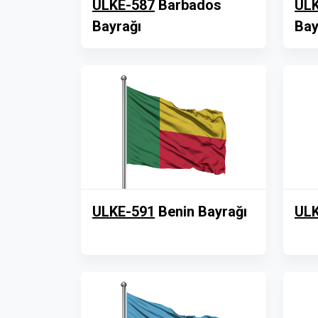
ULKE-587
Barbados
ULK
Bayrağı
Bay
ULKE-591
Benin Bayrağı
ULK