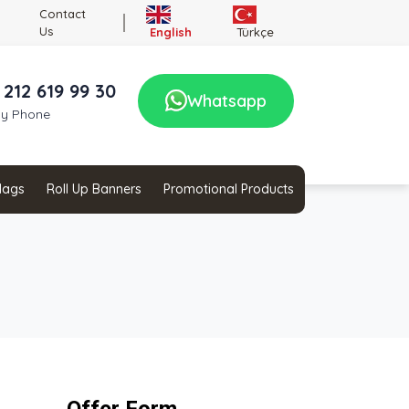
Contact
Us
English
Türkçe
 212 619 99 30
Whatsapp
by Phone
Flags
Roll Up Banners
Promotional Products