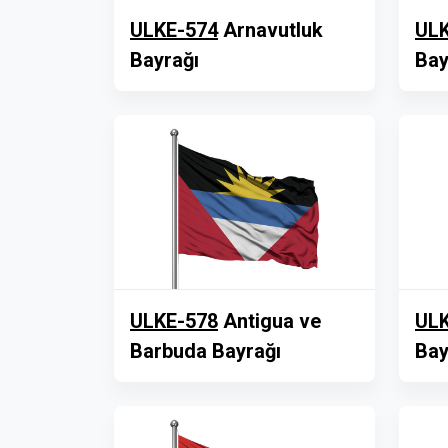
ULKE-574
Arnavutluk
ULK
Bayrağı
Bay
ULKE-578
Antigua ve
ULK
Barbuda Bayrağı
Bay