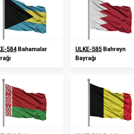
E-584
Bahamalar
ULKE-585
Bahreyn
rağı
Bayrağı