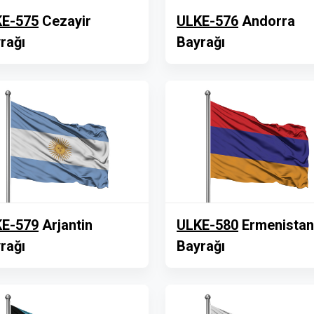
E-575
Cezayir
ULKE-576
Andorra
rağı
Bayrağı
E-579
Arjantin
ULKE-580
Ermenistan
rağı
Bayrağı