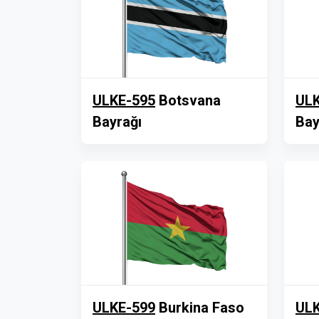
ULKE-595
Botsvana
ULK
Bayrağı
Bay
ULKE-599
Burkina Faso
ULK