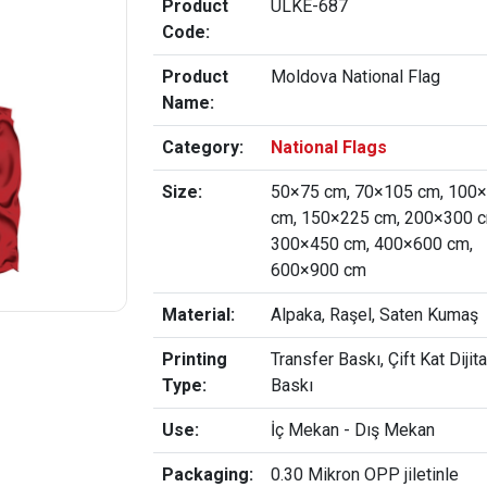
Product
ULKE-687
Code:
Product
Moldova National Flag
Name:
Category:
National Flags
Size:
50×75 cm, 70×105 cm, 100
cm, 150×225 cm, 200×300 c
300×450 cm, 400×600 cm,
600×900 cm
Material:
Alpaka, Raşel, Saten Kumaş
Printing
Transfer Baskı, Çift Kat Dijita
Type:
Baskı
Use:
İç Mekan - Dış Mekan
Packaging:
0.30 Mikron OPP jiletinle