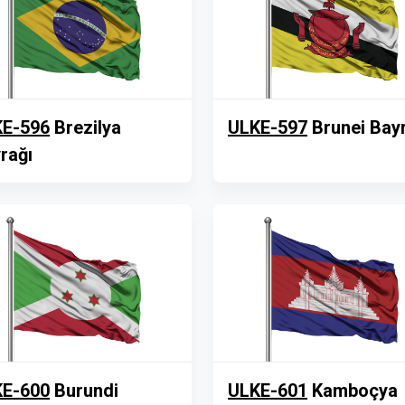
E-596
Brezilya
ULKE-597
Brunei Bay
rağı
E-600
Burundi
ULKE-601
Kamboçya