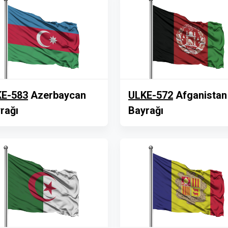
E-583
Azerbaycan
ULKE-572
Afganistan
rağı
Bayrağı