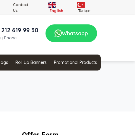
Contact
Us
English
Türkçe
 212 619 99 30
Whatsapp
by Phone
Flags
Roll Up Banners
Promotional Products