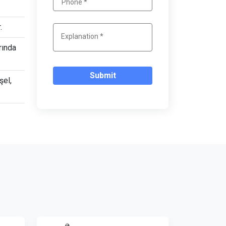
.
rında
Submit
şel,