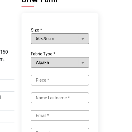
Offer Form
Size *
×150
Fabric Type *
m,
l