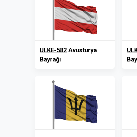
ULKE-582
Avusturya
ULK
Bayrağı
Bay