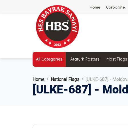
Home
Corporate
All Categories
Atatürk Posters
Mast Flags
Home
National Flags
[ULKE-687] - Moldova
[ULKE-687] - Mold