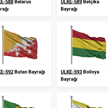
E-588
Belarus
ULKE-589
Belçika
rağı
Bayrağı
E-592
Butan Bayrağı
ULKE-593
Bolivya
Bayrağı