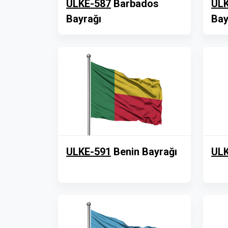
ULKE-587
Barbados
ULK
Bayrağı
Bay
ULKE-591
Benin Bayrağı
ULK