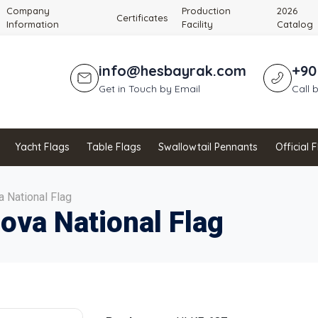
Company
Production
2026
Certificates
Information
Facility
Catalog
info@hesbayrak.com
+90
Get in Touch by Email
Call 
Yacht Flags
Table Flags
Swallowtail Pennants
Official 
 National Flag
ova National Flag