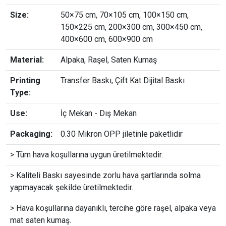
Size:
50×75 cm, 70×105 cm, 100×150 cm,
150×225 cm, 200×300 cm, 300×450 cm,
400×600 cm, 600×900 cm
Material:
Alpaka, Raşel, Saten Kumaş
Printing
Transfer Baskı, Çift Kat Dijital Baskı
Type:
Use:
İç Mekan - Dış Mekan
Packaging:
0.30 Mikron OPP jiletinle paketlidir
> Tüm hava koşullarına uygun üretilmektedir.
> Kaliteli Baskı sayesinde zorlu hava şartlarında solma
yapmayacak şekilde üretilmektedir.
> Hava koşullarına dayanıklı, tercihe göre raşel, alpaka veya
mat saten kumaş.