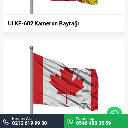
ULKE-602
Kamerun Bayrağı
Hemen Ara
Whatsapp
0212 619 99 30
0546 498 35 59