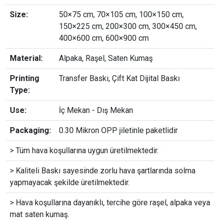
Size:
50×75 cm, 70×105 cm, 100×150 cm,
150×225 cm, 200×300 cm, 300×450 cm,
400×600 cm, 600×900 cm
Material:
Alpaka, Raşel, Saten Kumaş
Printing
Transfer Baskı, Çift Kat Dijital Baskı
Type:
Use:
İç Mekan - Dış Mekan
Packaging:
0.30 Mikron OPP jiletinle paketlidir
> Tüm hava koşullarına uygun üretilmektedir.
> Kaliteli Baskı sayesinde zorlu hava şartlarında solma
yapmayacak şekilde üretilmektedir.
> Hava koşullarına dayanıklı, tercihe göre raşel, alpaka veya
mat saten kumaş.