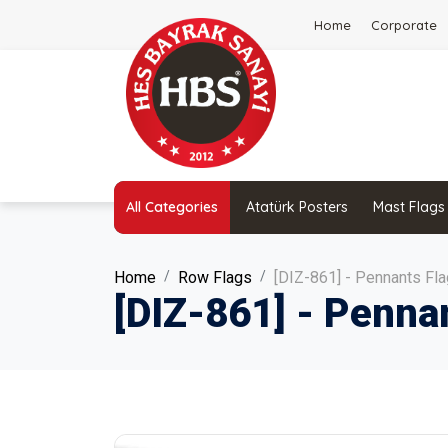
Home
Corporate
All Categories
Atatürk Posters
Mast Flags
Home
Row Flags
[DIZ-861] - Pennants Fla
[DIZ-861] - Penna