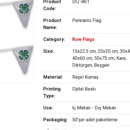
Product
DIZ-861
Code:
Product
Pennants Flag
Name:
Category:
Row Flags
Size:
15x22.5 cm, 20x30 cm, 30x4
40x60 cm, 50x75 cm, Kare,
Diktörgen, Beşgen
Material:
Raşel Kumaş
Printing
Dijital Baskı
Type:
Use:
İç Mekan - Dış Mekan
Packaging:
50'şer adet paketleme