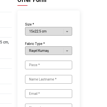
Offer Form
Size *
5 cm,
Fabric Type *