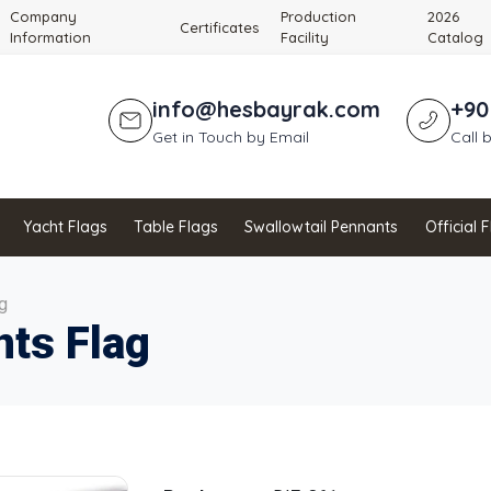
Company
Production
2026
Certificates
Information
Facility
Catalog
info@hesbayrak.com
+90
Get in Touch by Email
Call 
Yacht Flags
Table Flags
Swallowtail Pennants
Official 
g
nts Flag