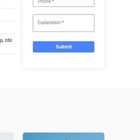
şı, oto
Submit