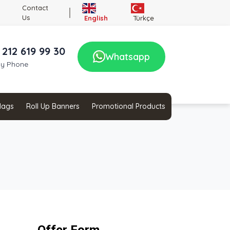
Contact
Us
English
Türkçe
 212 619 99 30
Whatsapp
by Phone
Flags
Roll Up Banners
Promotional Products