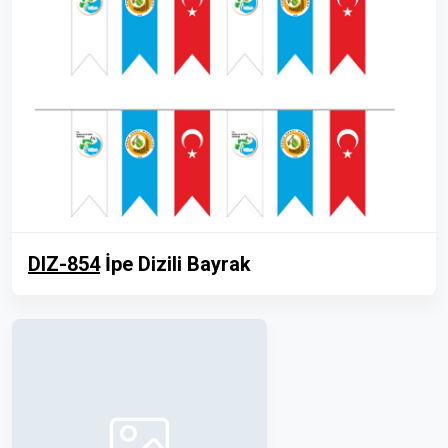
DIZ-854
İpe Dizili Bayrak