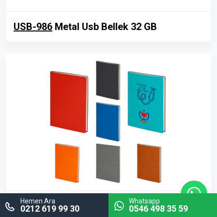
USB-986
Metal Usb Bellek 32 GB
Hemen Ara
Whatsapp
AJD-956
Tarihsiz Defter
0212 619 99 30
0546 498 35 59