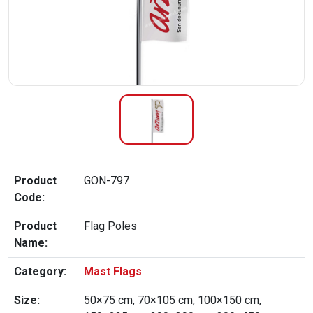
Product
GON-797
Code:
Product
Flag Poles
Name:
Category:
Mast Flags
Size:
50×75 cm, 70×105 cm, 100×150 cm,