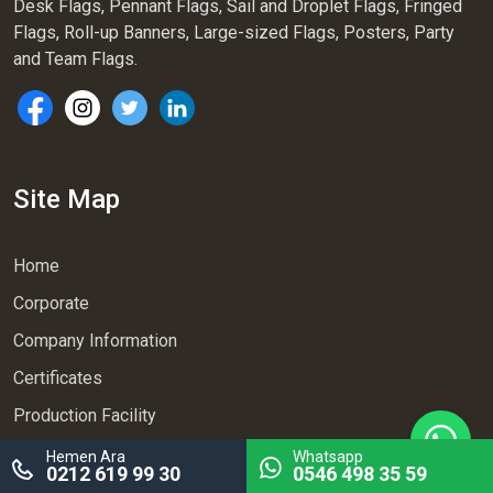
Desk Flags, Pennant Flags, Sail and Droplet Flags, Fringed
Flags, Roll-up Banners, Large-sized Flags, Posters, Party
and Team Flags.
Site Map
Home
Corporate
Company Information
Certificates
Production Facility
Products
Hemen Ara
Whatsapp
0212 619 99 30
0546 498 35 59
Contact Us