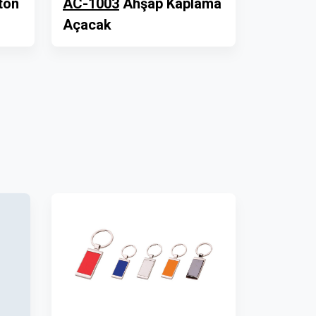
ton
AC-1003
Ahşap Kaplama
Açacak