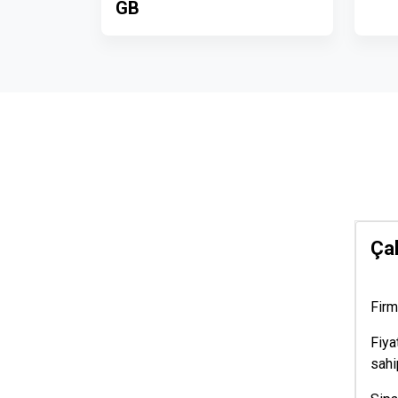
GB
Çal
Firm
Fiya
sahip