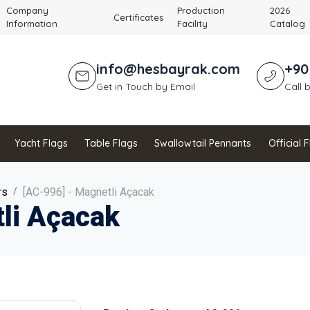
Company
Production
2026
Certificates
Information
Facility
Catalog
info@hesbayrak.com
+90
Get in Touch by Email
Call 
Yacht Flags
Table Flags
Swallowtail Pennants
Official 
rs
[AC-996] - Magnetli Açacak
li Açacak