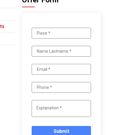
Offer Form
ts
Submit