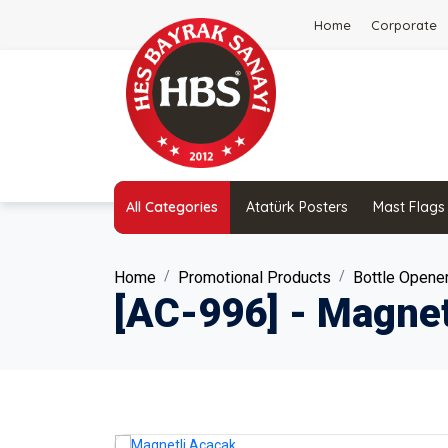
Home
Corporate
All Categories
Atatürk Posters
Mast Flags
Home
Promotional Products
Bottle Opene
[AC-996] - Magnet