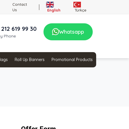
Contact
Us
English
Türkçe
 212 619 99 30
Whatsapp
by Phone
Flags
Roll Up Banners
Promotional Products