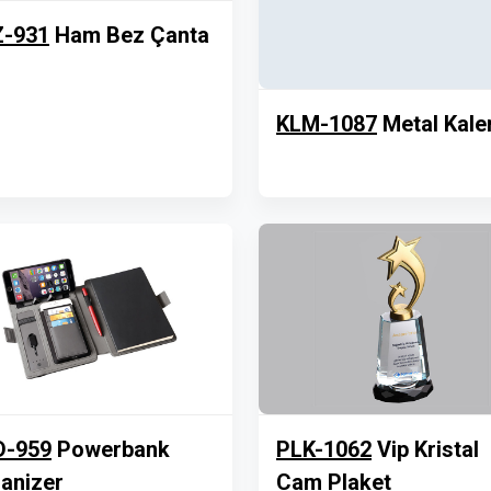
Z-931
Ham Bez Çanta
KLM-1087
Metal Kal
D-959
Powerbank
PLK-1062
Vip Kristal
anizer
Cam Plaket