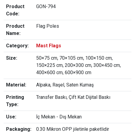
Product
GON-794
Code:
Product
Flag Poles
Name:
Category:
Mast Flags
Size:
50×75 cm, 70×105 cm, 100×150 cm,
150×225 cm, 200×300 cm, 300×450 cm,
400×600 cm, 600×900 cm
Material:
Alpaka, Raşel, Saten Kumaş
Printing
Transfer Baskı, Çift Kat Dijital Baskı
Type:
Use:
İç Mekan - Dış Mekan
Packaging:
0.30 Mikron OPP jiletinle paketlidir