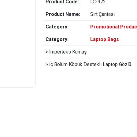
Product Code:
LC-972
Product Name:
Sırt Çantası
Category:
Promotional Produc
Category:
Laptop Bags
> İmperteks Kumaş
> İç Bölüm Köpük Destekli Laptop Gözlü