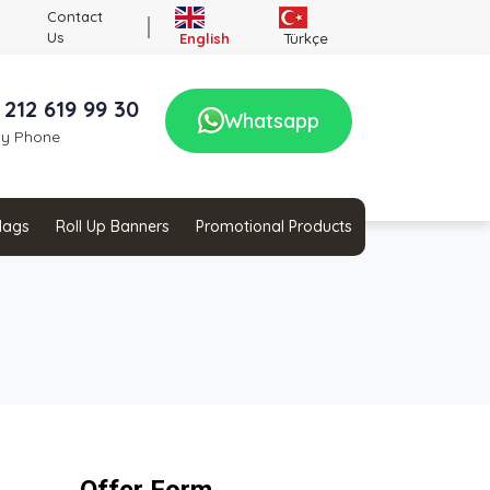
Contact
Us
English
Türkçe
 212 619 99 30
Whatsapp
by Phone
Flags
Roll Up Banners
Promotional Products