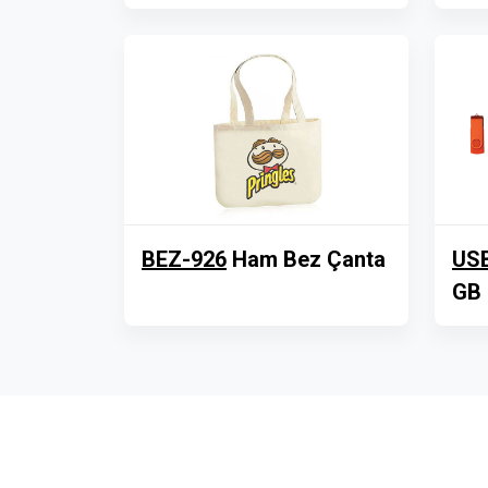
BEZ-926
Ham Bez Çanta
US
GB