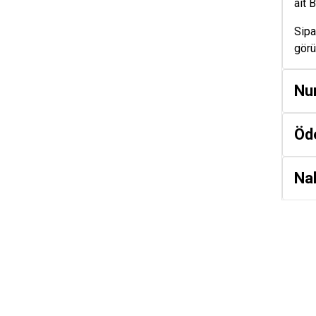
ait 
Sipa
görü
Nu
Öd
Nak