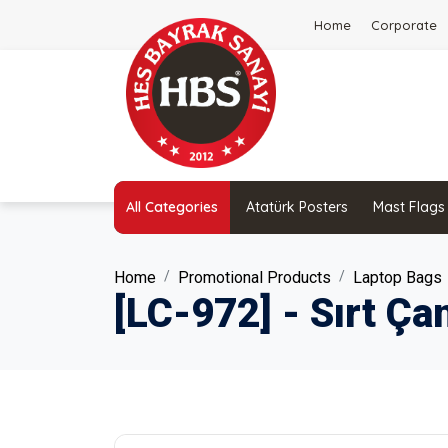
Home
Corporate
All Categories
Atatürk Posters
Mast Flags
Home
Promotional Products
Laptop Bags
[LC-972] - Sırt Ça