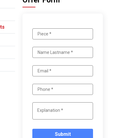
Offer Form
ts
Submit