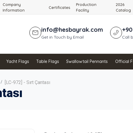
Company
Production
2026
Certificates
Information
Facility
Catalog
info@hesbayrak.com
+90
Get in Touch by Email
Call 
Yacht Flags
Table Flags
Swallowtail Pennants
Official 
[LC-972] - Sırt Çantası
ntası