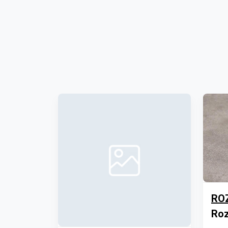
RO
Roz