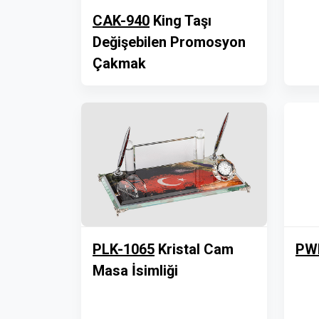
CAK-940
King Taşı
Değişebilen Promosyon
Çakmak
PLK-1065
Kristal Cam
PW
Masa İsimliği