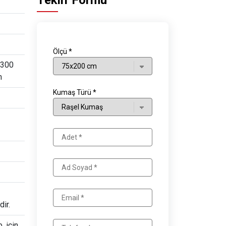
Teklif Formu
Ölçü *
x300
m
Kumaş Türü *
ir.
. için