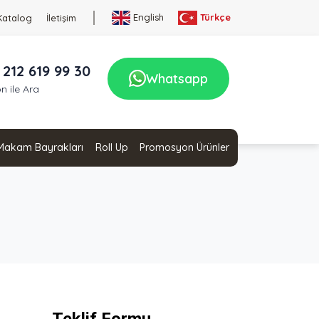
English
Türkçe
Katalog
İletişim
 212 619 99 30
Whatsapp
n ile Ara
Makam Bayrakları
Roll Up
Promosyon Ürünler