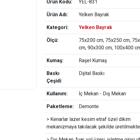
Ürün Kodu:
YEL-831
Ürün Adı:
Yelken Bayrak
Kategori:
Yelken Bayrak
Ölçü:
75x200 cm, 75x250 cm, 75
cm, 90x300 cm, 100x400 c
Kumaş:
Raşel Kumaş
Baskı
Dijital Baskı
Çeşidi:
Kullanım:
İç Mekan - Dış Mekan
Paketleme:
Demonte
> Kenarlar lazer kesim etraf özel dikim
mekanizmaya takılacak şekilde üretilmekted
> Dış Mekan, fuar, yol üzeri, işletme girişi vb