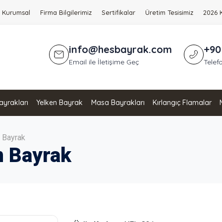
Kurumsal
Firma Bilgilerimiz
Sertifikalar
Üretim Tesisimiz
2026 
info@hesbayrak.com
+90
Email ile İletişime Geç
Telefo
yrakları
Yelken Bayrak
Masa Bayrakları
Kırlangıç Flamalar
n Bayrak
n Bayrak