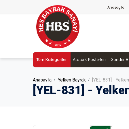
Anasayfa
Tüm Kategoriler
Atatürk Posterleri
Gönder Ba
Anasayfa
Yelken Bayrak
[YEL-831] - Yelke
[YEL-831] - Yelke