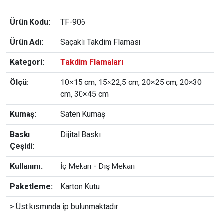
Ürün Kodu:
TF-906
Ürün Adı:
Saçaklı Takdim Flaması
Kategori:
Takdim Flamaları
Ölçü:
10×15 cm, 15×22,5 cm, 20×25 cm, 20×30
cm, 30×45 cm
Kumaş:
Saten Kumaş
Baskı
Dijital Baskı
Çeşidi:
Kullanım:
İç Mekan - Dış Mekan
Paketleme:
Karton Kutu
> Üst kısmında ip bulunmaktadır