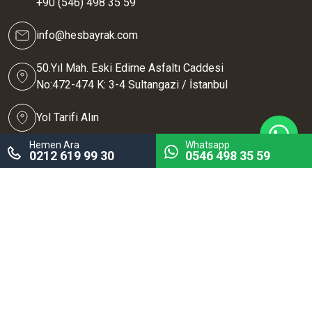
+90 (546) 498 35 59
info@hesbayrak.com
50.Yıl Mah. Eski Edirne Asfaltı Caddesi
No:472-474 K: 3-4 Sultangazi / İstanbul
Yol Tarifi Alın
Hemen Ara
Whatsapp
0212 619 99 30
0546 498 35 59
Hes Bayrak, Promasiad derneği üyesidir.