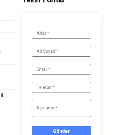
Teklif Formu
a
li
Gönder