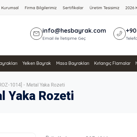
Kurumsal
Firma Bilgilerimiz
Sertifikalar
Üretim Tesisimiz
2026 
info@hesbayrak.com
+90
Email ile İletişime Geç
Telefo
yrakları
Yelken Bayrak
Masa Bayrakları
Kırlangıç Flamalar
ROZ-1014] - Metal Yaka Rozeti
l Yaka Rozeti