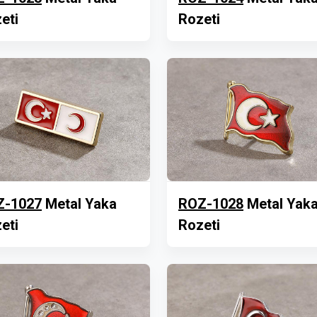
eti
Rozeti
Z-1027
Metal Yaka
ROZ-1028
Metal Yak
eti
Rozeti