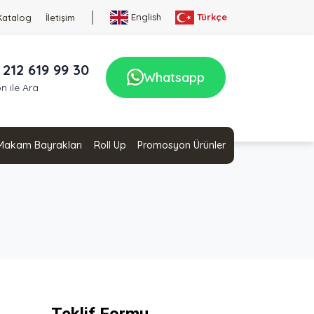
English
Türkçe
Katalog
İletişim
 212 619 99 30
Whatsapp
n ile Ara
Makam Bayrakları
Roll Up
Promosyon Ürünler