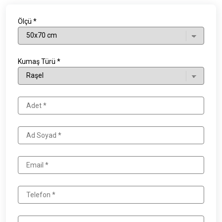
Ölçü *
Kumaş Türü *